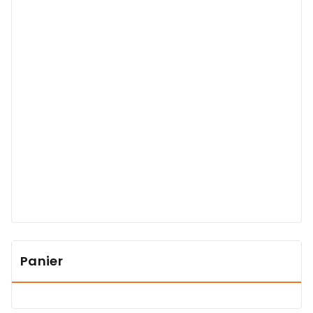
Ir Daddy KAZADI
Panier