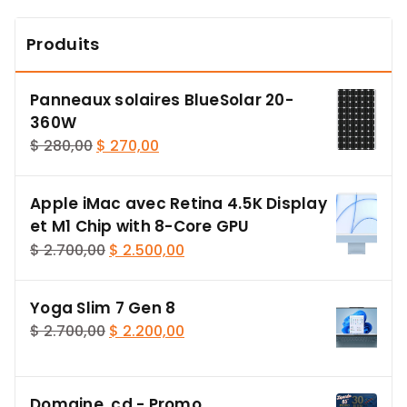
Produits
Panneaux solaires BlueSolar 20-
360W
Le
Le
$
280,00
$
270,00
prix
prix
initial
actuel
Apple iMac avec Retina 4.5K Display
était :
est :
et M1 Chip with 8-Core GPU
$ 280,00.
$ 270,00.
Le
Le
$
2.700,00
$
2.500,00
prix
prix
initial
actuel
Yoga Slim 7 Gen 8
était :
est :
Le
Le
$
2.700,00
$
2.200,00
$ 2.700,00.
$ 2.500,00.
prix
prix
initial
actuel
était :
est :
Domaine .cd - Promo