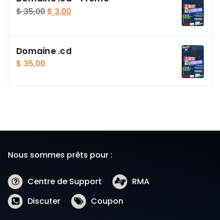
$ 2.700,00.
$ 2.200,00.
Le
Le
$
35,00
$
3,00
prix
prix
initial
actuel
était :
est :
Domaine .cd
$ 35,00.
$ 3,00.
$
35,00
Nous sommes prêts pour :
Centre de Support
RMA
Discuter
Coupon